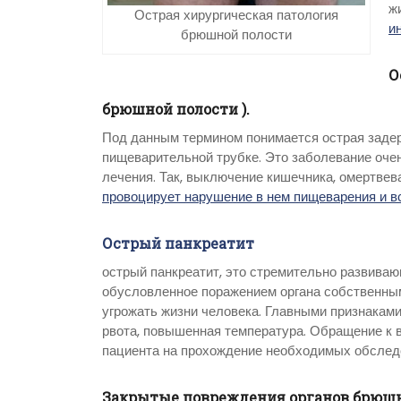
ж
Острая хирургическая патология
и
брюшной полости
О
брюшной полости )
.
Под данным термином понимается острая задер
пищеварительной трубке. Это заболевание очен
лечения. Так, выключение кишечника, омертве
провоцирует нарушение в нем пищеварения и 
Острый панкреатит
острый панкреатит, это стремительно развива
обусловленное поражением органа собственны
угрожать жизни человека. Главными признаками
рвота, повышенная температура. Обращение к в
пациента на прохождение необходимых обследо
Закрытые повреждения органов брюшн