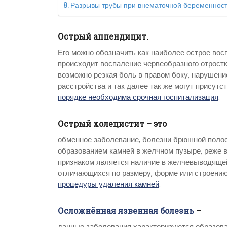
Разрывы трубы при внематочной беременност
Острый аппендицит
.
Его можно обозначить как наиболее острое во
происходит воспаление червеобразного отрост
возможно резкая боль в правом боку, нарушени
расстройства и так далее так же могут присутс
порядке необходима срочная госпитализация
.
Острый холецистит –
это
обменное заболевание, болезни брюшной поло
образованием камней в желчном пузыре, реже
признаком является наличие в желчевыводящей
отличающихся по размеру, форме или строению
процедуры удаления камней
.
Осложнённая язвенная болезнь
–
данные заболевания характеризуются образова