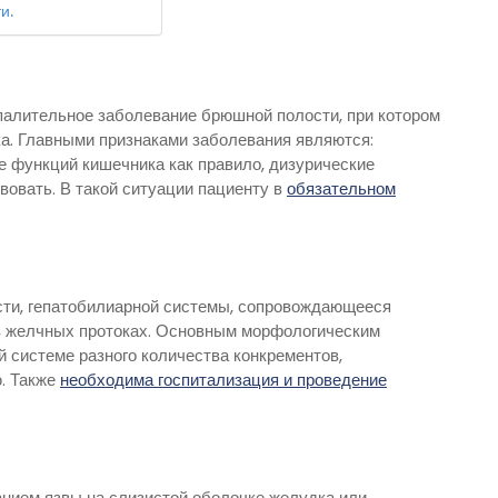
и.
спалительное заболевание брюшной полости, при котором
ка. Главными признаками заболевания являются:
е функций кишечника как правило, дизурические
твовать. В такой ситуации пациенту в
обязательном
сти, гепатобилиарной системы, сопровождающееся
 в желчных протоках. Основным морфологическим
 системе разного количества конкрементов,
. Также
необходима госпитализация и проведение
нием язвы на слизистой оболочке желудка или