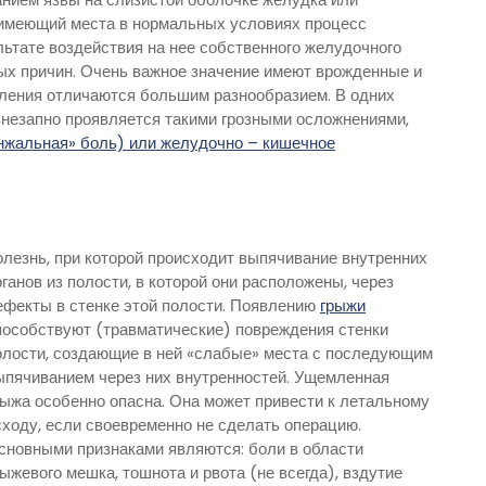
 имеющий места в нормальных условиях процесс
ьтате воздействия на нее собственного желудочного
ных причин. Очень важное значение имеют врожденные и
ления отличаются большим разнообразием. В одних
 внезапно проявляется такими грозными осложнениями,
нжальная» боль) или желудочно – кишечное
олезнь, при которой происходит выпячивание внутренних
рганов из полости, в которой они расположены, через
ефекты в стенке этой полости. Появлению
грыжи
пособствуют (травматические) повреждения стенки
олости, создающие в ней «слабые» места с последующим
ыпячиванием через них внутренностей. Ущемленная
рыжа особенно опасна. Она может привести к летальному
сходу, если своевременно не сделать операцию.
сновными признаками являются: боли в области
рыжевого мешка, тошнота и рвота (не всегда), вздутие