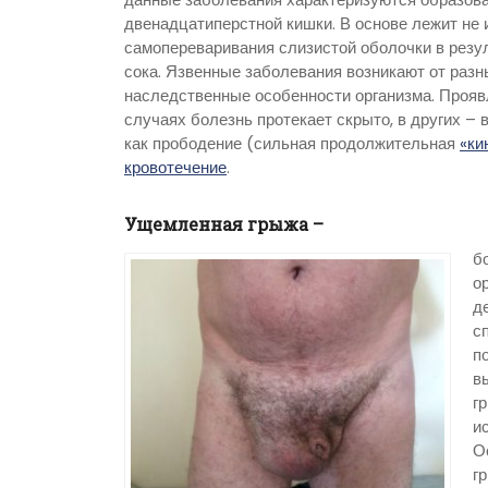
двенадцатиперстной кишки. В основе лежит не
самопереваривания слизистой оболочки в резул
сока. Язвенные заболевания возникают от раз
наследственные особенности организма. Прояв
случаях болезнь протекает скрыто, в других –
как прободение (сильная продолжительная
«ки
кровотечение
.
Ущемленная грыжа –
б
о
д
с
п
в
г
и
О
г