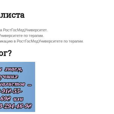
алиста
ла РостГосМедУниверситет.
ниверситете по терапии.
икацию в РостГосМедУниверситете по терапии.
ог?