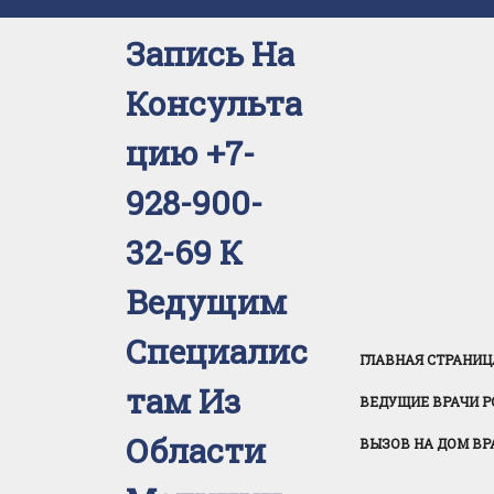
Перейти
к
Запись На
содержимому
Консульта
Цию +7-
928-900-
32-69 К
Ведущим
Специалис
ГЛАВНАЯ СТРАНИЦ
Там Из
ВЕДУЩИЕ ВРАЧИ Р
Области
ВЫЗОВ НА ДОМ ВР