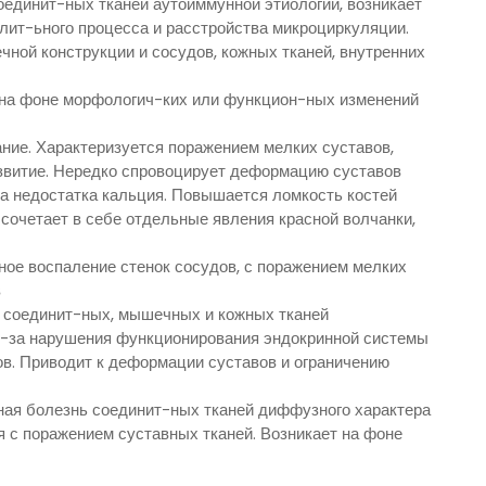
единит-ных тканей аутоиммунной этиологии, возникает
лит-ьного процесса и расстройства микроциркуляции.
ой конструкции и сосудов, кожных тканей, внутренних
 на фоне морфологич-ких или функцион-ных изменений
ание. Характеризуется поражением мелких суставов,
звитие. Нередко спровоцирует деформацию суставов
за недостатка кальция. Повышается ломкость костей
сочетает в себе отдельные явления красной волчанки,
ное воспаление стенок сосудов, с поражением мелких
в
е соединит-ных, мышечных и кожных тканей
з-за нарушения функционирования эндокринной системы
ов. Приводит к деформации суставов и ограничению
ая болезнь соединит-ных тканей диффузного характера
я с поражением суставных тканей. Возникает на фоне