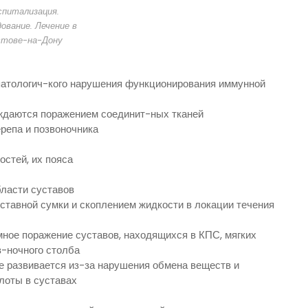
спитализация.
ование. Лечение в
стове-на-Дону
патологич-кого нарушения функционирования иммунной
ждаются поражением соединит-ных тканей
ерепа и позвоночника
остей, их пояса
бласти суставов
ставной сумки и скоплением жидкости в локации течения
ное поражение суставов, находящихся в КПС, мягких
в-ночного столба
ое развивается из-за нарушения обмена веществ и
лоты в суставах