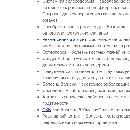
Системная склеродермия – заболевание со
на фоне генерализованного фиброза, воспа
Сопровождается поражением костно-мышечн
органов
Приобретенные пороки сердца. Возникают
одного или нескольких клапанов
Ревматоидный артрит
. Системное заболев
имеет сложное аутоиммунное течение и ра
Остеопороз – болезнь костных тканей из-
Синдром Шарпа – системное заболевание, 
дерматомиозита и склеродермии
Гранулематоз с полиангиитом – аутоиммун
кровен-сных сосудов и внутренних органо
Болезнь Вагнера – системное заболевани
Спондилез – заболевание, возникающее и
Артроз – хроническое заболевание сустав
подвижности
СКВ
или болезнь Либмана-Сакса– системн
Реактивный артрит – болезнь, протекающа
инфекционного поражения организма