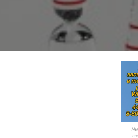
Мы
сп