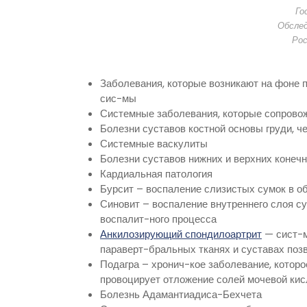
Го
Обслед
Ро
Заболевания, которые возникают на фоне 
сис-мы
Системные заболевания, которые сопрово
Болезни суставов костной основы груди, ч
Системные васкулиты
Болезни суставов нижних и верхних конечн
Кардиальная патология
Бурсит – воспаление слизистых сумок в о
Синовит – воспаление внутреннего слоя су
воспалит-ного процесса
Анкилозирующий спондилоартрит
— сист-м
параверт-бральных тканях и суставах поз
Подагра – хронич-кое заболевание, котор
провоцирует отложение солей мочевой кис
Болезнь Адамантиадиса-Бехчета