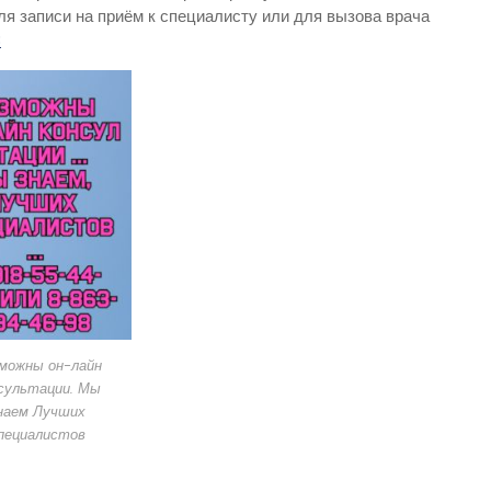
ля записи на приём к специалисту или для вызова врача
8
можны он-лайн
сультации. Мы
наем Лучших
пециалистов