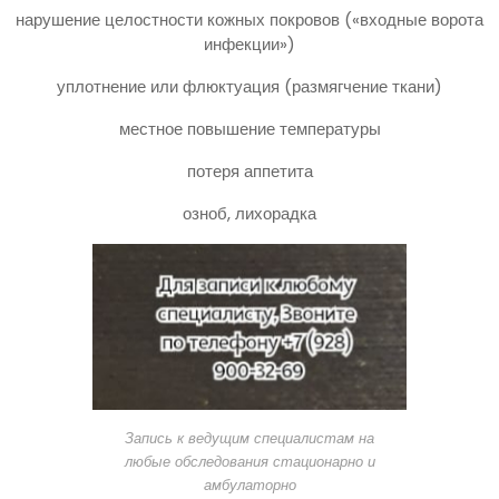
нарушение целостности кожных покровов («входные ворота
инфекции»)
уплотнение или флюктуация (размягчение ткани)
местное повышение температуры
потеря аппетита
озноб, лихорадка
Запись к ведущим специалистам на
любые обследования стационарно и
амбулаторно