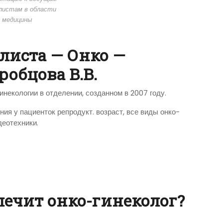
листам в области
медицины
листа — Онко —
робцова В.В.
некологии в отделении, созданном в 2007 году.
ия у пациенток репродукт. возраст, все виды онко-
деотехники.
лечит онко-гинеколог?