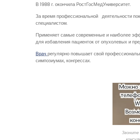
В 1988 г. окончила РостГосМедУниверситет.
За время профессиональной деятельности по
специалистом.
Применяет самые современные и наиболее эфф
для избавления пациенток от опухолевых и пр
Врач
регулярно повышает свой профессиональн
симпозиумах, конгрессах.
Звоните 
консул