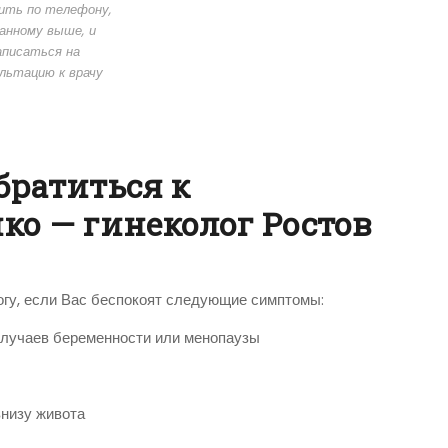
ить по телефону,
анному выше, и
аписаться на
льтацию к врачу
братиться к
ко — гинеколог Ростов
логу, если Вас беспокоят следующие симптомы:
случаев беременности или менопаузы
низу живота