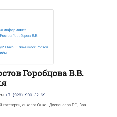
ткая информация
Ростов Горобцова В.В.
у? Онко — гинеколог Ростов
приём
стов Горобцова В.В.
ия
ем:
+7-(928)-900-32-69
 категории, онколог Онко- Диспансера РО, Зав.