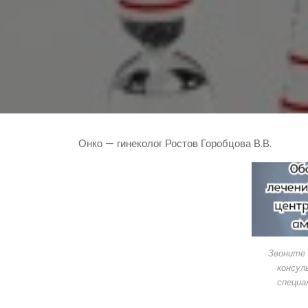
Онко — гинеколог Ростов Горобцова В.В.
Звоните 
консул
специа