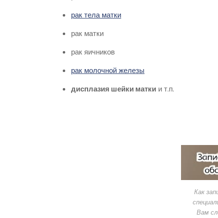
рак тела матки
рак матки
рак яичников
рак молочной железы
дисплазия шейки матки
и т.п.
Как зап
специал
Вам сл