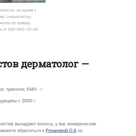
опасть на прием к
му специалисту,
оните по номеру
а 8-928-900-32-69
стов дерматолог —
ог, трихолог, КМН —
дицины с 2000 г.
ногтей, выпадают волосы, у вас венерические
 можете обратиться к
Рязановой О.А
за