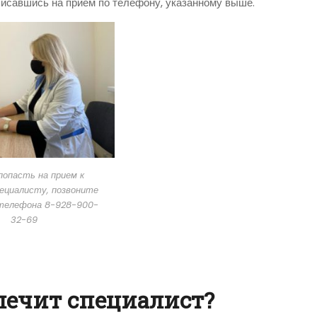
исавшись на прием по телефону, указанному выше.
опасть на прием к
ециалисту, позвоните
 телефона 8-928-900-
32-69
лечит специалист?