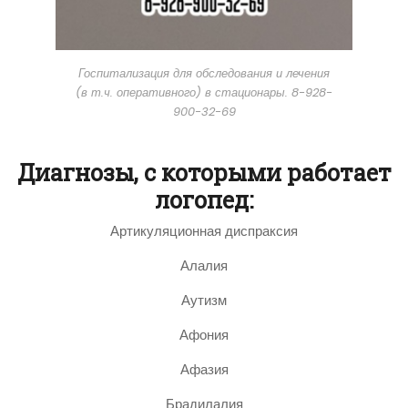
Госпитализация для обследования и лечения
(в т.ч. оперативного) в стационары. 8-928-
900-32-69
Диагнозы, с которыми работает
логопед:
Артикуляционная диспраксия
Алалия
Аутизм
Афония
Афазия
Брадилалия