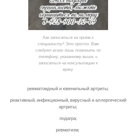
Как записаться на прием к
специалисту? Это просто. Вам
следует всего лишь позвонить по
телефону, указанному выше, и
записаться на консультацию к
врачу
ревматоидный и ювенильный артриты;
реактивный, инфекционный, вирусный и аллергический
артриты;
подагра;
ревматизм;