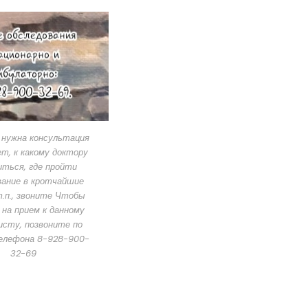
 нужна консультация
ет, к какому доктору
ться, где пройти
вание в кротчайшие
т.п., звоните Чтобы
на прием к данному
исту, позвоните по
елефона 8-928-900-
32-69