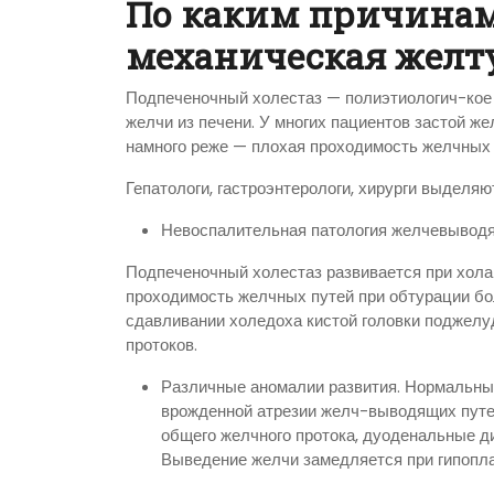
По каким причинам
механическая желт
Подпеченочный холестаз — полиэтиологич-кое
желчи из печени. У многих пациентов застой ж
намного реже — плохая проходимость желчных
Гепатологи, гастроэнтерологи, хирурги выдел
Невоспалительная патология желчевывод
Подпеченочный холестаз развивается при хола
проходимость желчных путей при обтурации бол
сдавливании холедоха кистой головки поджелу
протоков.
Различные аномалии развития. Нормальны
врожденной атрезии желч-выводящих путей
общего желчного протока, дуоденальные д
Выведение желчи замедляется при гипопла