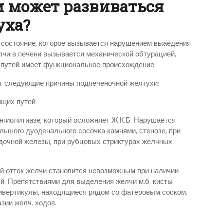
 может развиваться
уха?
 состояние, которое вызывается нарушением выаедения
елчи в печени вызывается механической обтурацией,
 путей имеет функциональное происхождение.
яют следующие причины подпеченочной желтухи:
ящих путей
нгиолитиазе, который осложняет Ж.К.Б. Нарушается
ьшого дуоденального сосочка камнями, стенозе, при
дочной железы, при рубцовых стриктурах желчных
й отток желчи становится невозможным при наличии
. Препятствиями для выделения желчи м.б. кисты
ивертикулы, находящиеся рядом со фатеровым соском.
зии желч. ходов.