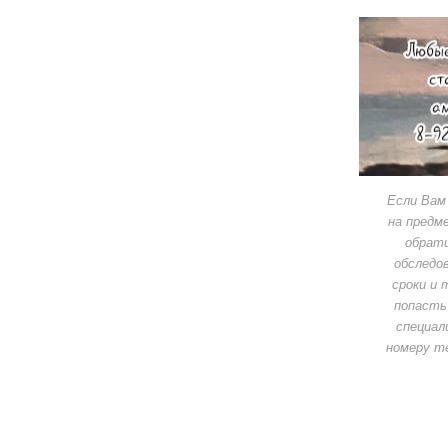
Если Вам
на предм
обрати
обследо
сроки и 
попасть 
специал
номеру т