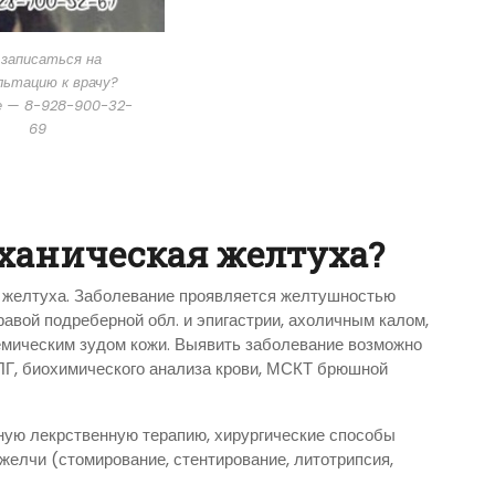
 записаться на
льтацию к врачу?
е — 8-928-900-32-
69
ханическая желтуха?
 желтуха. Заболевание проявляется желтушностью
равой подреберной обл. и эпигастрии, ахоличным калом,
емическим зудом кожи. Выявить заболевание возможно
ПГ, биохимического анализа крови, МСКТ брюшной
ную лекрственную терапию, хирургические способы
желчи (стомирование, стентирование, литотрипсия,