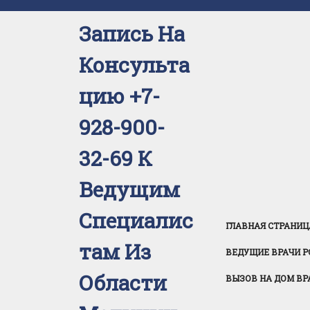
Перейти
к
Запись На
содержимому
Консульта
Цию +7-
928-900-
32-69 К
Ведущим
Специалис
ГЛАВНАЯ СТРАНИЦ
Там Из
ВЕДУЩИЕ ВРАЧИ Р
Области
ВЫЗОВ НА ДОМ ВР